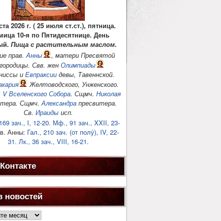
ста 2026 г. ( 25 июля ст.ст.), пятница.
мица 10-я по Пятидесятнице. День
ый.
Пища с растительным маслом.
ие прав.
Анны
, матери Пресвятой
городицы. Свв. жен
Олимпиады
ниссы и
Евпраксии
девы, Тавеннской.
акария
Желтоводского, Унженского.
ь
V Вселенского Собора
. Сщмч.
Николая
итера. Сщмч.
Александра
пресвитера.
Св.
Ираиды
исп.
169 зач., I, 12-20.
Мф., 91 зач., XXII, 23-
в. Анны:
Гал., 210 зач. (от полу́), IV, 22-
31.
Лк., 36 зач., VIII, 16-21.
Контакте
в новостей
ей