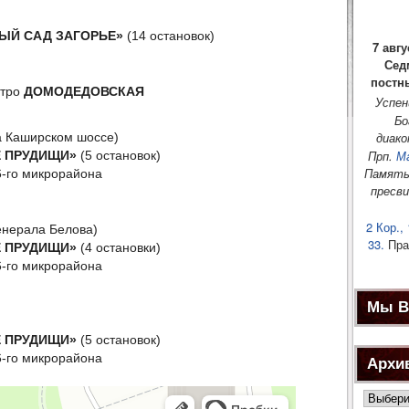
ЫЙ САД ЗАГОРЬЕ»
(14 остановок)
7 авгу
Сед
постн
етро
ДОМОДЕДОВСКАЯ
Успен
Бо
диако
а Каширском шоссе)
Прп.
М
 ПРУДИЩИ»
(5 остановок)
Памят
6-го микрорайона
пресв
2 Кор., 
Генерала Белова)
33.
Пра
 ПРУДИЩИ»
(4 остановки)
6-го микрорайона
Мы В
 ПРУДИЩИ»
(5 остановок)
6-го микрорайона
Архи
Архив
новост