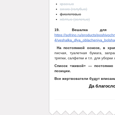
красные
синие (голубые)
фиолетовые
жёлтые (золотые)
19. Вешалка для и
https://sofrino.ru/products/poshivoc
4/veshalka_dlya_oblacheniya_bolsh
На постоянной осно
в
е, в хра
писчая, туалетная бумага, запр
тряпки, салфетки и т.п. для уборки
Список «живой» — постоянно 
позиции.
Все жертвователи будут вписан
Да благосло