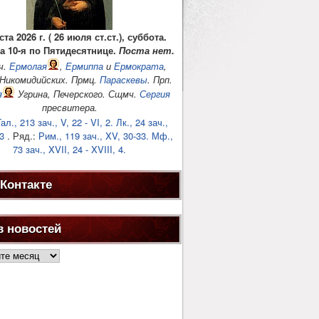
ста 2026 г. ( 26 июля ст.ст.), суббота.
а 10-я по Пятидесятнице.
Поста нет.
ч.
Ермолая
,
Ермиппа
и
Ермократа
,
 Никомидийских. Прмц.
Параскевы
. Прп.
я
Угрина, Печерского. Сщмч.
Сергия
пресвитера.
ал., 213 зач., V, 22 - VI, 2.
Лк., 24 зач.,
3
. Ряд.:
Рим., 119 зач., XV, 30-33.
Мф.,
73 зач., XVII, 24 - XVIII, 4.
Контакте
в новостей
ей