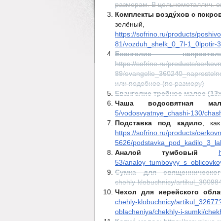
размерам. В цельнометаллич. о
Комплекты возду́хов с покро
зелёный,
https://sofrino.ru/products/posh
81/vozduh_shelk_0_7l-1_0lpotir-
Евангелие напрестоль
https://sofrino.ru/products/cerko
89/evangelie_360240_naprestoln
или подобное (по размеру)
Евангелие требное малое (13х
Чаша водосвятная мал
5/vodosvyatnye_chashi-130/chas
Подставка под кадило
, ка
https://sofrino.ru/products/cerk
5626/podstavka_pod_kadilo_3_la
Аналой тумбовый
53/analoy_tumbovyy_s_oblicovko
Сумка для священническог
chehly-klobuchnicy/artikul_3009
Чехол для иерейского об
chehly-klobuchnicy/artikul_32677
oblacheniya/chekhly-i-sumki/chekho