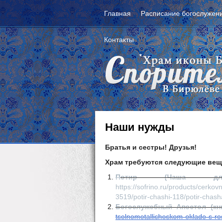
Главная
Расписание богослужен
Контакты
Наши нужды
Братья и сестры! Друзья!
Храм требуются следующие вещ
П
отир (Чаша для
https://sofrino.ru/products/cerkov
3519/potir-chashi-118/potir-cha
Богослужебный Апостол (кни
tselnometallicheskom-oklade-s-ros