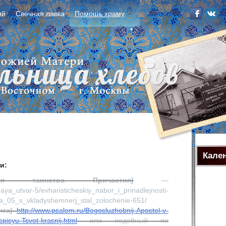
ий
Свечная лавка
Помощь храму
Кале
и:
 таинства Причастия)
—
naya_utvar-5/evharisticheskiy_nabor_i_prinadlejnosti-
sha_05_s_vkladyshemnerj_stal_zolochenie-651/
га)
http://www.psalom.ru/Bogosluzhebnij-Apostol-v-
pisyu-Tsvet-krasnij.html
или подобный по