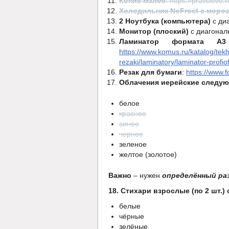
Копие́ малое
: https://pravslovo
Холодильник NoFrost с моро
2 Ноутбука (компьютера)
с ди
Монитор (плоский)
с диагонал
Ламинатор формата А3
https://www.komus.ru/katalog/tekh
rezaki/laminatory/laminator-profi
Резак для бумаги
:
https://www.f
Облачения иерейские следую
белое
красное
синее
черное
зеленое
желтое (золотое)
Важно
– нужен
определённый ра
18. Стихари взрослые (по 2 шт.) 
белые
чёрные
зелёные