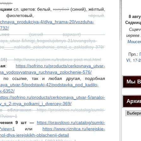
кладе.
вцами
сл. цветов: белый,
голубой
(синий), жёлтый,
 фиолетовый,
чёрный
.
8 авгу
ivochnaya_produkciya-4/dlya_hrama-20/vozduha-
Седмиц
3732/
Сщмч
ное
(синий вариант) —
иереев
vnaya_utvar-5/knigi_bogoslujebnye-21/evangeliya-
Моисе
oe____nakladki_zolochenie_emal_s_zakladkoy-379/
Прп.:
Г
16)
— http://www.psalom.ru/trebnoe-post-mal.html
VI, 17-2
ая
:
https://sofrino.ru/products/cerkovnaya_utvar-
ha_vodosvyatnaya_ruchnaya_zolochenie-576/
к по ссылке, так и любая другая, подобная
Мы В
ovnaya_utvar-5/podstavki-42/podstavka_pod_kadilo-
k-6352/
https://sofrino.ru/products/cerkovnaya_utvar-5/analoi-
Архи
y_s_2-mya_polkami_i_dvercey-369/
о облачения
: https://pravslovo.ru/catalog/sumki-
Архив
84?view=1
новост
лачения 9 шт —
https://pravslovo.ru/catalog/sumki-
?view=1
или
https://www.riznitca.ru/ierejskie-
l-dlya-ierejskikh-oblachenij-detail