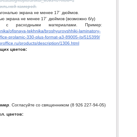
.ru/catalog/kopie/artikul_509340?view=1
зильной камерой
.
агональю экрана не менее 17` дюймов.
ью экрана не менее 17` дюймов (возможно б/у)
с расходными материалами. Пример:
nika/ofisnaya-tekhnika/broshyurovshhiki-laminatory-
office-prolamic-330-plus-format-a3-89005-/p/515399/
oroffice.ru/products/description/1306.html
щих цветов:
змер
. Согласуйте со священником (8 926 227-94-05)
сл. цветов: