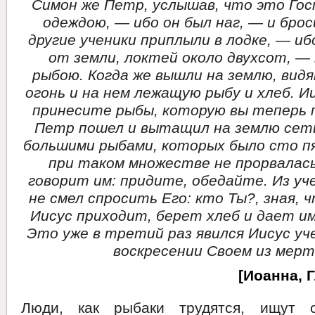
Симон же Петр, услышав, что это Гос
одеждою, — ибо он был наг, — и брос
другие ученики приплыли в лодке, — иб
от земли, локтей около двухсот, —
рыбою. Когда же вышли на землю, вид
огонь и на нем лежащую рыбу и хлеб. И
принесите рыбы, которую вы теперь 
Петр пошел и вытащил на землю сет
большими рыбами, которых было сто п
при таком множестве не прорвалась
говорит им: придите, обедайте. Из уч
не смел спросить Его: кто Ты?, зная, 
Иисус приходит, берет хлеб и дает им
Это уже в третий раз явился Иисус уч
воскресении Своем из мерт
[Иоанна, Г
Люди, как рыбаки трудятся, ищут 