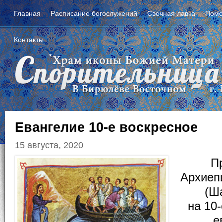
Главная
Расписание богослужений
Свечная лавка
Помо
Контакты
Евангелие 10-е воскресное
15 августа, 2020
П
Aрхиеп
(Ш
на 10
е