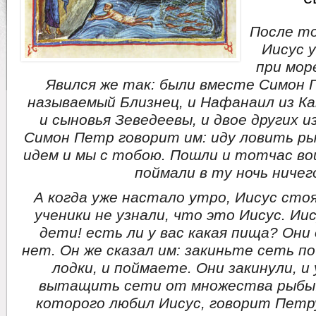
После то
Иисус 
при мор
Явился же так: были вместе Симон 
называемый Близнец, и Нафанаил из Ка
и сыновья Зеведеевы, и двое других из
Симон Петр говорит им: иду ловить ры
идем и мы с тобою. Пошли и тотчас вош
поймали в ту ночь ничег
А когда уже настало утро, Иисус стоя
ученики не узнали, что это Иисус. Ии
дети! есть ли у вас какая пища? Они
нет. Он же сказал им: закиньте сеть п
лодки, и поймаете. Они закинули, и
вытащить сети от множества рыбы. 
которого любил Иисус, говорит Петру