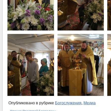
Опубликовано в рубрике
Богослужения
,
Медиа
«
Успение Пресвятой Богородицы