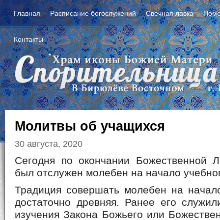
Главная
Расписание богослужений
Свечная лавка
Помо
Контакты
Молитвы об учащихся
30 августа, 2020
Сегодня по окончании Божественной Л
был отслужен молебен на начало учебног
Традиция совершать молебен на начало
достаточно древняя. Ранее его служил
изучения Закона Божьего или Божестве