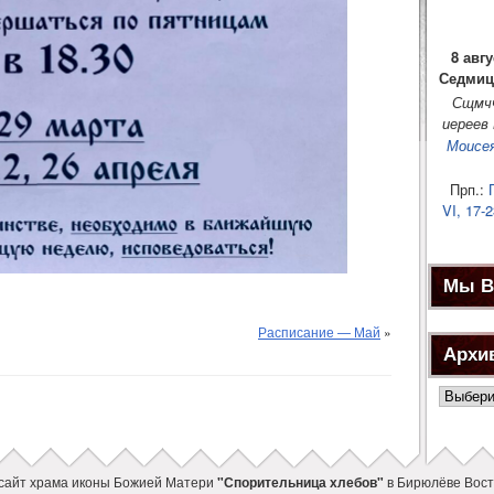
8 авгу
Седмиц
Сщмч
иереев
Моисе
Прп.:
Г
VI, 17-2
Мы В
Расписание — Май
»
Архи
Архив
новост
сайт храма иконы Божией Матери
"Спорительница хлебов"
в Бирюлёве Вост