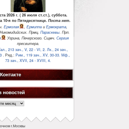
ста 2026 г. ( 26 июля ст.ст.), суббота.
а 10-я по Пятидесятнице.
Поста нет.
ч.
Ермолая
,
Ермиппа
и
Ермократа
,
 Никомидийских. Прмц.
Параскевы
. Прп.
я
Угрина, Печерского. Сщмч.
Сергия
пресвитера.
ал., 213 зач., V, 22 - VI, 2.
Лк., 24 зач.,
3
. Ряд.:
Рим., 119 зач., XV, 30-33.
Мф.,
73 зач., XVII, 24 - XVIII, 4.
Контакте
в новостей
ей
очном г.Москвы